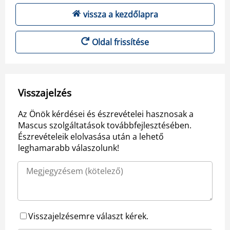
vissza a kezdőlapra
Oldal frissítése
Visszajelzés
Az Önök kérdései és észrevételei hasznosak a
Mascus szolgáltatások továbbfejlesztésében.
Észrevételeik elolvasása után a lehető
leghamarabb válaszolunk!
Visszajelzésemre választ kérek.