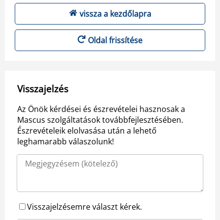
vissza a kezdőlapra
Oldal frissítése
Visszajelzés
Az Önök kérdései és észrevételei hasznosak a
Mascus szolgáltatások továbbfejlesztésében.
Észrevételeik elolvasása után a lehető
leghamarabb válaszolunk!
Visszajelzésemre választ kérek.