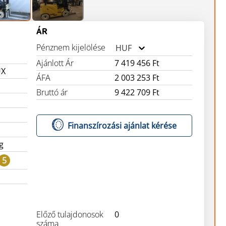
ÁR
Pénznem kijelölése
HUF
Ajánlott Ár
7 419 456 Ft
UX
ÁFA
2 003 253 Ft
Bruttó ár
9 422 709 Ft
Finanszírozási ajánlat kérése
g
5
Előző tulajdonosok
0
száma