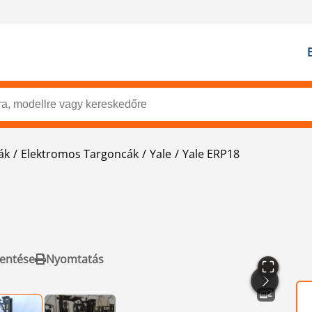
ák
Elektromos Targoncák
Yale
Yale ERP18
entése
Nyomtatás
2