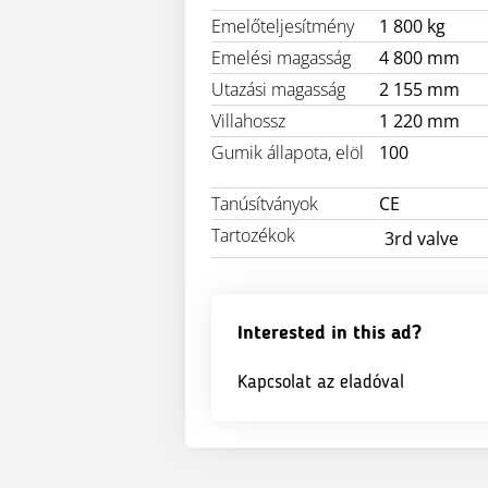
Emelőteljesítmény
1 800 kg
Emelési magasság
4 800 mm
Utazási magasság
2 155 mm
Villahossz
1 220 mm
Gumik állapota, elöl
100
Tanúsítványok
CE
Tartozékok
3rd valve
Interested in this ad?
Kapcsolat az eladóval