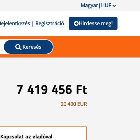
Magyar
|
HUF
Bejelentkezés | Regisztráció
Hirdesse meg!
Keresés
7 419 456 Ft
20 490 EUR
Kapcsolat az eladóval