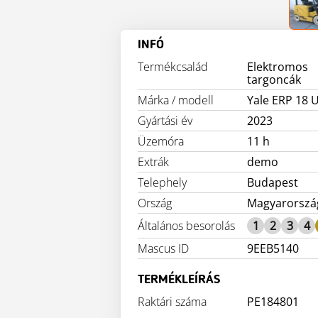
INFÓ
Termékcsalád
Elektromos
targoncák
Márka / modell
Yale ERP 18 
Gyártási év
2023
Üzemóra
11 h
Extrák
demo
Telephely
Budapest
Ország
Magyarorszá
Általános besorolás
1
2
3
4
Mascus ID
9EEB5140
TERMÉKLEÍRÁS
Raktári száma
PE184801