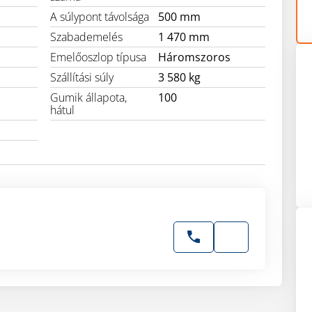
A súlypont távolsága
500 mm
Szabademelés
1 470 mm
Emelőoszlop típusa
Háromszoros
Szállítási súly
3 580 kg
Gumik állapota,
100
hátul