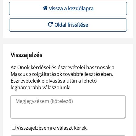
vissza a kezdőlapra
Oldal frissítése
Visszajelzés
Az Önök kérdései és észrevételei hasznosak a
Mascus szolgáltatások továbbfejlesztésében.
Észrevételeik elolvasása után a lehető
leghamarabb válaszolunk!
Visszajelzésemre választ kérek.