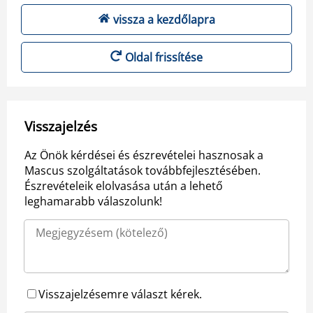
vissza a kezdőlapra
Oldal frissítése
Visszajelzés
Az Önök kérdései és észrevételei hasznosak a
Mascus szolgáltatások továbbfejlesztésében.
Észrevételeik elolvasása után a lehető
leghamarabb válaszolunk!
Visszajelzésemre választ kérek.