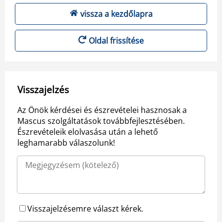
vissza a kezdőlapra
Oldal frissítése
Visszajelzés
Az Önök kérdései és észrevételei hasznosak a
Mascus szolgáltatások továbbfejlesztésében.
Észrevételeik elolvasása után a lehető
leghamarabb válaszolunk!
Visszajelzésemre választ kérek.