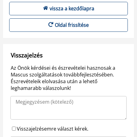
vissza a kezdőlapra
Oldal frissítése
Visszajelzés
Az Önök kérdései és észrevételei hasznosak a
Mascus szolgáltatások továbbfejlesztésében.
Észrevételeik elolvasása után a lehető
leghamarabb válaszolunk!
Visszajelzésemre választ kérek.