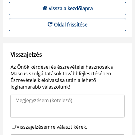
vissza a kezdőlapra
Oldal frissítése
Visszajelzés
Az Önök kérdései és észrevételei hasznosak a
Mascus szolgáltatások továbbfejlesztésében.
Észrevételeik elolvasása után a lehető
leghamarabb válaszolunk!
Visszajelzésemre választ kérek.