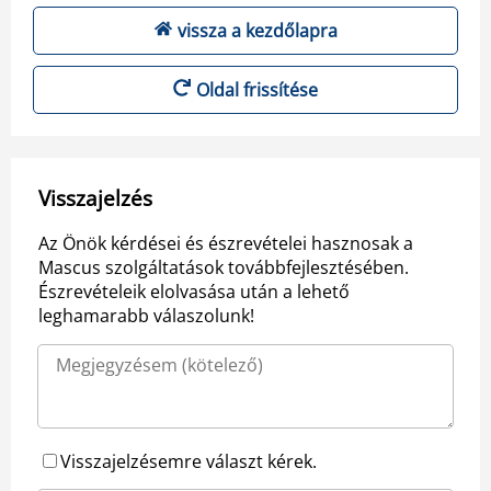
vissza a kezdőlapra
Oldal frissítése
Visszajelzés
Az Önök kérdései és észrevételei hasznosak a
Mascus szolgáltatások továbbfejlesztésében.
Észrevételeik elolvasása után a lehető
leghamarabb válaszolunk!
Visszajelzésemre választ kérek.