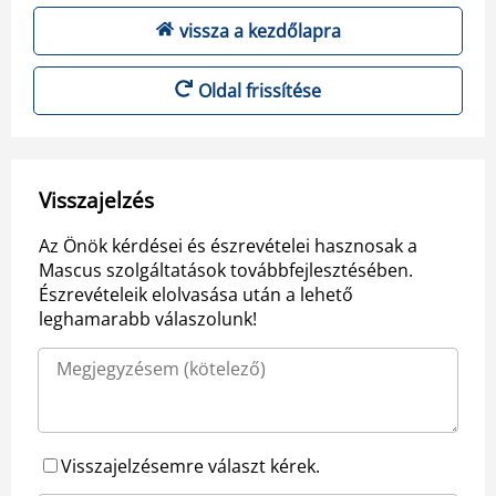
vissza a kezdőlapra
Oldal frissítése
Visszajelzés
Az Önök kérdései és észrevételei hasznosak a
Mascus szolgáltatások továbbfejlesztésében.
Észrevételeik elolvasása után a lehető
leghamarabb válaszolunk!
Visszajelzésemre választ kérek.