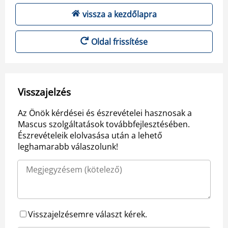
vissza a kezdőlapra
Oldal frissítése
Visszajelzés
Az Önök kérdései és észrevételei hasznosak a
Mascus szolgáltatások továbbfejlesztésében.
Észrevételeik elolvasása után a lehető
leghamarabb válaszolunk!
Visszajelzésemre választ kérek.