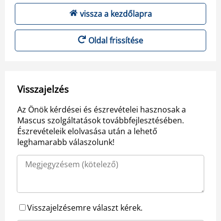
vissza a kezdőlapra
Oldal frissítése
Visszajelzés
Az Önök kérdései és észrevételei hasznosak a
Mascus szolgáltatások továbbfejlesztésében.
Észrevételeik elolvasása után a lehető
leghamarabb válaszolunk!
Visszajelzésemre választ kérek.