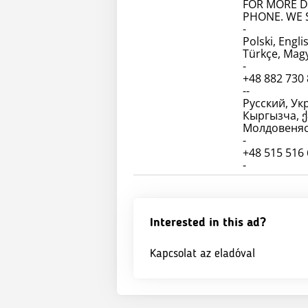
FOR MORE D
PHONE. WE 
-
Polski, Engl
Türkçe, Magy
-
+48 882 730
--
Русский, Укра
Кыргызча, ქ
Молдовеняск
-
+48 515 516
Interested in this ad?
Kapcsolat az eladóval