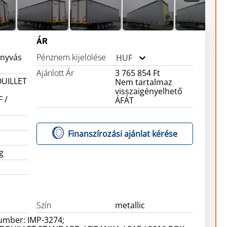
ÁR
onyvás
Pénznem kijelölése
HUF
Ajánlott Ár
3 765 854 Ft
OUILLET
Nem tartalmaz
visszaigényelhető
 /
ÁFÁT
Finanszírozási ajánlat kérése
g
Szín
metallic
umber: IMP-3274;