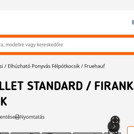
si
Elhúzható Ponyvás Félpótkocsik
Fruehauf
LLET STANDARD / FIRAN
OK
entése
Nyomtatás
24