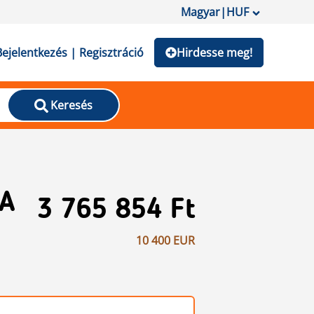
Magyar
|
HUF
Bejelentkezés | Regisztráció
Hirdesse meg!
Keresés
KA
3 765 854 Ft
10 400 EUR