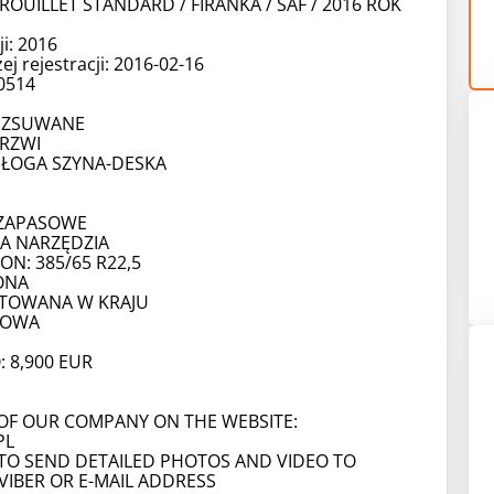
OUILLET STANDARD / FIRANKA / SAF / 2016 ROK
i: 2016
ej rejestracji: 2016-02-16
0514
I ZSUWANE
DRZWI
ŁOGA SZYNA-DESKA
 ZAPASOWE
A NARZĘDZIA
N: 385/65 R22,5
ONA
ATOWANA W KRAJU
KOWA
 8,900 EUR
 OF OUR COMPANY ON THE WEBSITE:
PL
Y TO SEND DETAILED PHOTOS AND VIDEO TO
VIBER OR E-MAIL ADDRESS