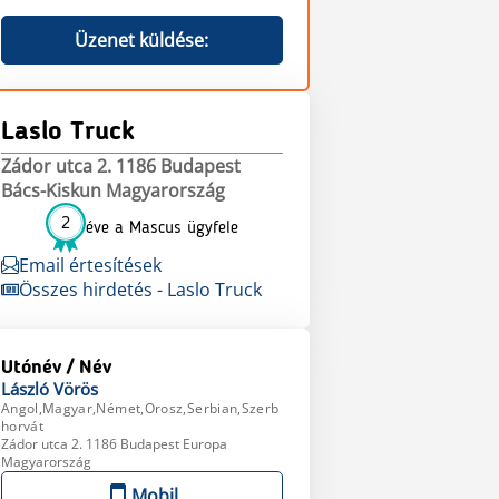
Üzenet küldése:
Laslo Truck
Zádor utca 2. 1186 Budapest
Bács-Kiskun Magyarország
2
éve a Mascus ügyfele
Email értesítések
Összes hirdetés - Laslo Truck
Utónév / Név
László
Vörös
Angol,Magyar,Német,Orosz,Serbian,Szerb
horvát
Zádor utca 2. 1186 Budapest Europa
Magyarország
Mobil