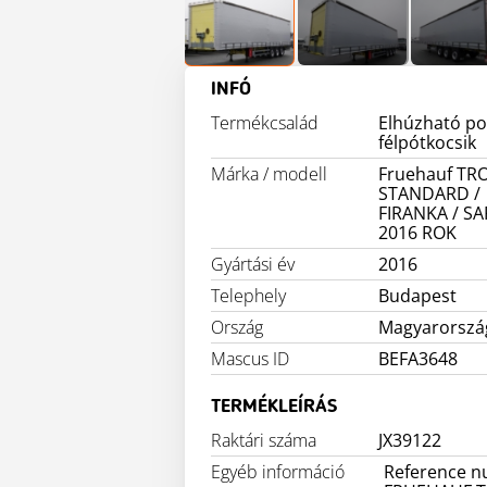
INFÓ
Termékcsalád
Elhúzható p
félpótkocsik
Márka / modell
Fruehauf TR
STANDARD /
FIRANKA / SAF
2016 ROK
Gyártási év
2016
Telephely
Budapest
Ország
Magyarorszá
Mascus ID
BEFA3648
TERMÉKLEÍRÁS
Raktári száma
JX39122
Egyéb információ
Reference n