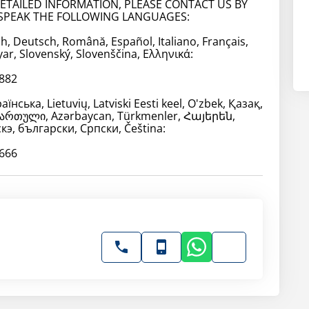
ETAILED INFORMATION, PLEASE CONTACT US BY
SPEAK THE FOLLOWING LANGUAGES:
ish, Deutsch, Română, Español, Italiano, Français,
ar, Slovenský, Slovenščina, Ελληνικά:
 882
їнська, Lietuvių, Latviski Eesti keel, O'zbek, Қазақ,
ართული, Azərbaycan, Türkmenler, Հայերեն,
э, български, Српски, Čeština:
 666