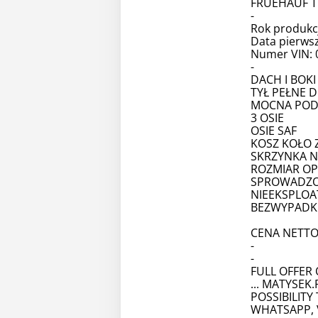
FRUEHAUF TR
-
Rok produkcj
Data pierwsz
Numer VIN: 
-
DACH I BOK
TYŁ PEŁNE 
MOCNA POD
3 OSIE
OSIE SAF
KOSZ KOŁO
SKRZYNKA N
ROZMIAR OPO
SPROWADZ
NIEEKSPLO
BEZWYPAD
CENA NETTO:
-
-
FULL OFFER
... MATYSEK.
POSSIBILIT
WHATSAPP, 