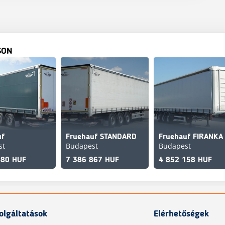
SON
uf
Fruehauf STANDARD
st
Budapest
Budapest
280 HUF
7 386 867 HUF
4 852 158 HUF
olgáltatások
Elérhetőségek