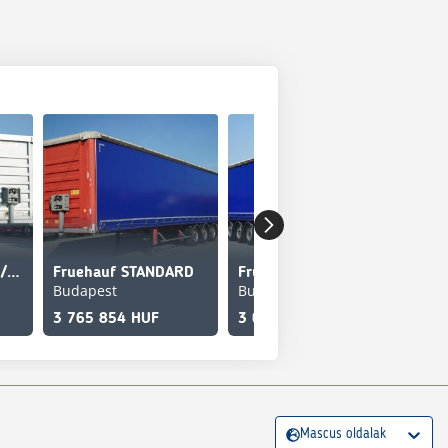
Fruehauf FIRANKA / STANDARD / OŚ PODNOSZONA / MOCNA PODŁOG
Fruehauf STANDARD
Fruehauf
Fru
Budapest
Budapest
Bud
3 765 854 HUF
3 041 651 HUF
6 3
Mascus oldalak