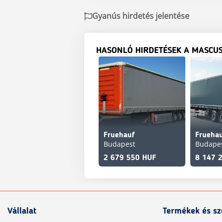
Gyanús hirdetés jelentése
HASONLÓ HIRDETÉSEK A MASCU
Fruehauf
Frueha
Budapest
Budape
2 679 550 HUF
8 147 
Vállalat
Termékek és sz