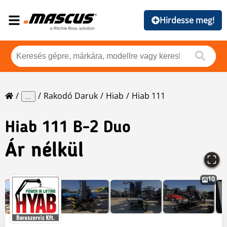
Hirdesse meg!
Rakodó Daruk
Hiab
Hiab 111
...
Hiab
111 B-2 Duo
Ár nélkül
10