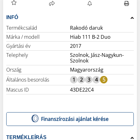
INFÓ
Termékcsalád
Rakodó daruk
Márka / modell
Hiab 111 B-2 Duo
Gyártási év
2017
Telephely
Szolnok, Jász-Nagykun-
Szolnok
Ország
Magyarország
Általános besorolás
1
2
3
4
5
Mascus ID
43DE22C4
Finanszírozási ajánlat kérése
TERMÉKLEÍRÁS