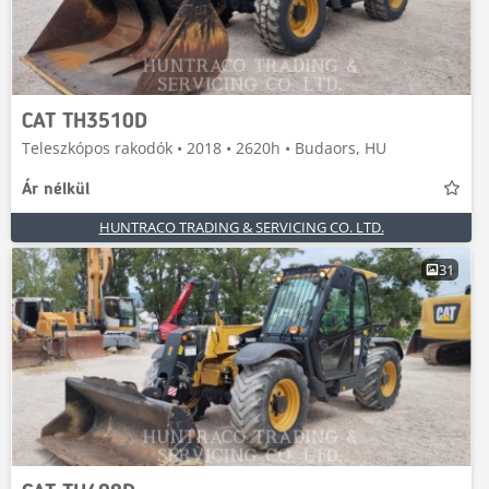
CAT TH3510D
Teleszkópos rakodók • 2018 • 2620h • Budaors, HU
Ár nélkül
HUNTRACO TRADING & SERVICING CO. LTD.
31