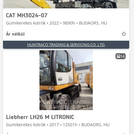
CAT MH3024-07
Gumikerekes kotrók • 2022 • 9890h • BUDAORS, HU
Ár nélkül
HUNTRACO TRADING & SERVICING CO. LTD.
14
Liebherr LH26 M LITRONIC
Gumikerekes kotrók • 2017 • 12501h • BUDAORS, HU