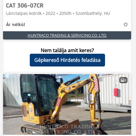
CAT 306-07CR
Lánctalpas kotrók • 2022 • 2050h • Szombathely, HU
Ár nélkül
HUNTRACO TRADING & SERVICING CO. LTD.
Nem találja amit keres?
Gépkereső Hirdetés feladása
8