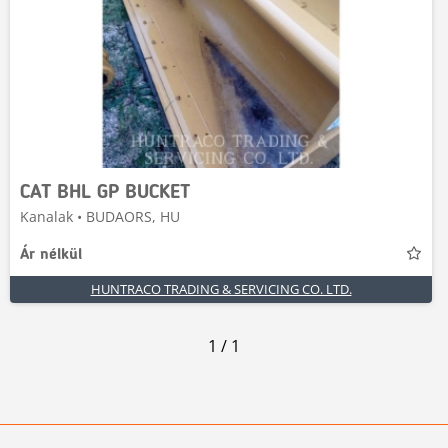
CAT BHL GP BUCKET
Kanalak • BUDAORS, HU
Ár nélkül
HUNTRACO TRADING & SERVICING CO. LTD.
1
/
1