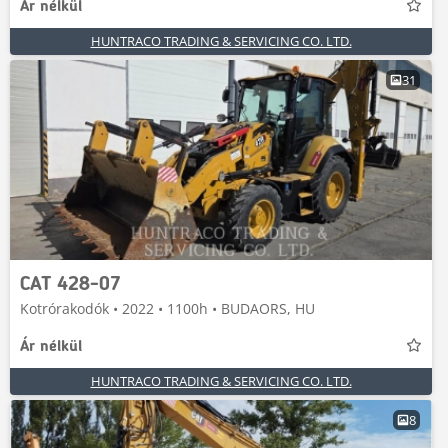
Ár nélkül
HUNTRACO TRADING & SERVICING CO. LTD.
31
CAT 428-07
Kotrórakodók • 2022 • 1100h • BUDAORS, HU
Ár nélkül
HUNTRACO TRADING & SERVICING CO. LTD.
8