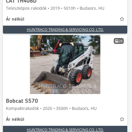
CAT TH408D
Teleszkópos rakodók • 2019 • 5010h • Budaors, HU
Ár nélkül
HUNTRACO TRADING & SERVICING CO. LTD.
28
Bobcat S570
Kompaktrakodók • 2020 • 3500h • Budaors, HU
Ár nélkül
HUNTRACO TRADING & SERVICING CO. LTD.