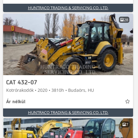
HUNTRACO TRADING & SERVICING CO. LTD.
28
CAT 432-07
Kotrórakodók • 2020 • 3810h • Budaörs, HU
Ár nélkül
HUNTRACO TRADING & SERVICING CO. LTD.
7