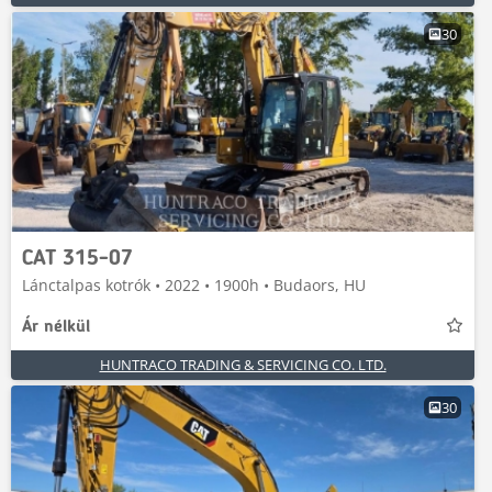
30
CAT 315-07
Lánctalpas kotrók • 2022 • 1900h • Budaors, HU
Ár nélkül
HUNTRACO TRADING & SERVICING CO. LTD.
30