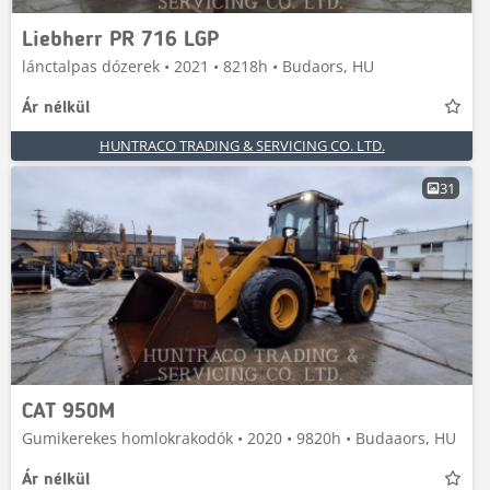
Liebherr PR 716 LGP
lánctalpas dózerek • 2021 • 8218h • Budaors, HU
Ár nélkül
HUNTRACO TRADING & SERVICING CO. LTD.
31
CAT 950M
Gumikerekes homlokrakodók • 2020 • 9820h • Budaaors, HU
Ár nélkül