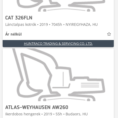
CAT 326FLN
Lánctalpas kotrók • 2019 • 7045h • NYIREGYHAZA, HU
Ár nélkül
HUNTRACO TRADING & SERVICING CO. LTD.
ATLAS-WEYHAUSEN AW260
Ikerdobos hengerek • 2019 • 55h • Budaors, HU