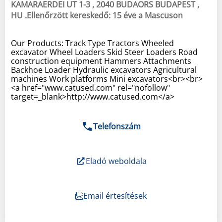
KAMARAERDEI UT 1-3 , 2040 BUDAORS BUDAPEST ,
HU .Ellenőrzött kereskedő: 15 éve a Mascuson
Our Products: Track Type Tractors Wheeled
excavator Wheel Loaders Skid Steer Loaders Road
construction equipment Hammers Attachments
Backhoe Loader Hydraulic excavators Agricultural
machines Work platforms Mini excavators<br><br>
<a href="www.catused.com" rel="nofollow"
target=_blank>http://www.catused.com</a>
Telefonszám
Eladó weboldala
Email értesítések