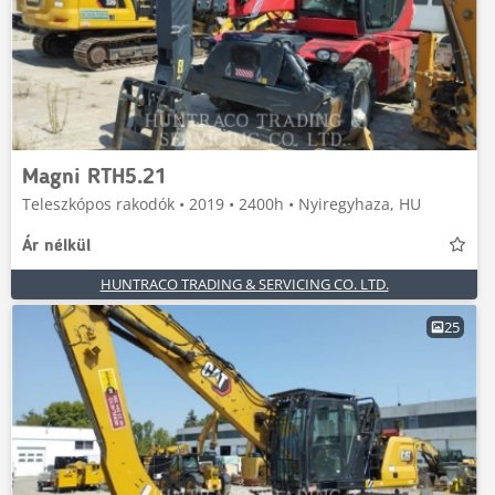
Magni RTH5.21
Teleszkópos rakodók • 2019 • 2400h • Nyiregyhaza, HU
Ár nélkül
HUNTRACO TRADING & SERVICING CO. LTD.
25