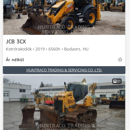
JCB 3CX
Kotrórakodók • 2019 • 6560h • Budaors, HU
Ár nélkül
HUNTRACO TRADING & SERVICING CO. LTD.
31