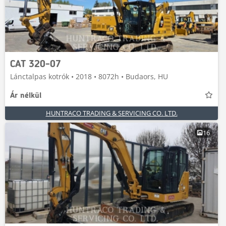
CAT 320-07
Lánctalpas kotrók • 2018 • 8072h • Budaors, HU
Ár nélkül
HUNTRACO TRADING & SERVICING CO. LTD.
16