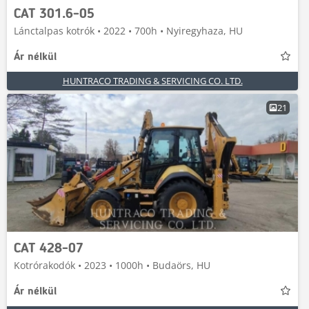
CAT 301.6-05
Lánctalpas kotrók • 2022 • 700h • Nyiregyhaza, HU
Ár nélkül
HUNTRACO TRADING & SERVICING CO. LTD.
21
CAT 428-07
Kotrórakodók • 2023 • 1000h • Budaörs, HU
Ár nélkül