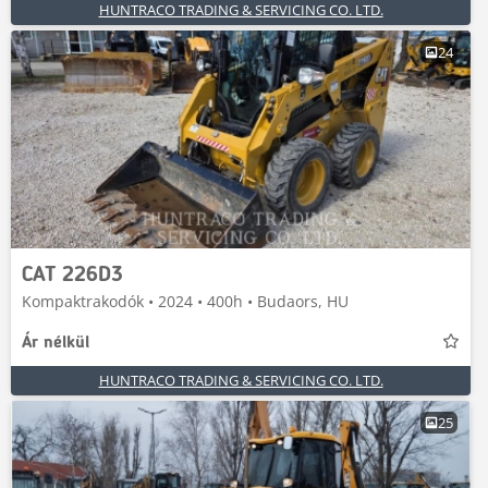
HUNTRACO TRADING & SERVICING CO. LTD.
24
CAT 226D3
Kompaktrakodók • 2024 • 400h • Budaors, HU
Ár nélkül
HUNTRACO TRADING & SERVICING CO. LTD.
25