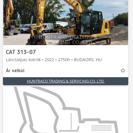
CAT 313-07
Lánctalpas kotrók • 2022 • 2750h • BUDAORS, HU
Ár nélkül
HUNTRACO TRADING & SERVICING CO. LTD.