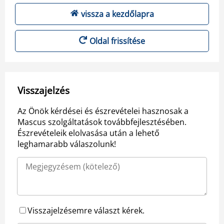
vissza a kezdőlapra
Oldal frissítése
Visszajelzés
Az Önök kérdései és észrevételei hasznosak a
Mascus szolgáltatások továbbfejlesztésében.
Észrevételeik elolvasása után a lehető
leghamarabb válaszolunk!
Visszajelzésemre választ kérek.