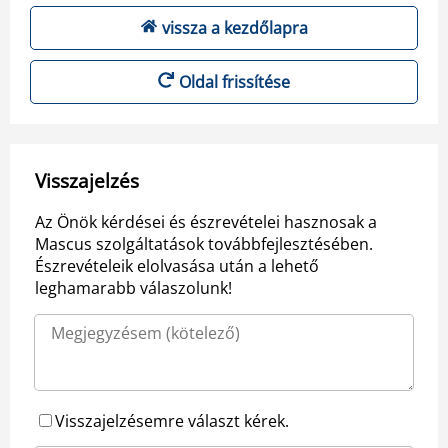
vissza a kezdőlapra
Oldal frissítése
Visszajelzés
Az Önök kérdései és észrevételei hasznosak a
Mascus szolgáltatások továbbfejlesztésében.
Észrevételeik elolvasása után a lehető
leghamarabb válaszolunk!
Visszajelzésemre választ kérek.