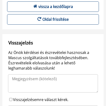
vissza a kezdőlapra
Oldal frissítése
Visszajelzés
Az Önök kérdései és észrevételei hasznosak a
Mascus szolgáltatások továbbfejlesztésében.
Észrevételeik elolvasása után a lehető
leghamarabb válaszolunk!
Visszajelzésemre választ kérek.