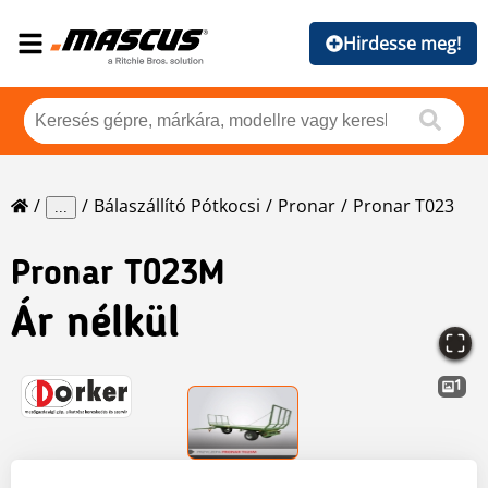
Hirdesse meg!
Bálaszállító Pótkocsi
Pronar
Pronar T023
...
Pronar
T023M
Ár nélkül
1