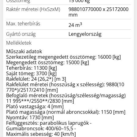
Össztömeg
15 000 kg
Raktér méretei (HxSzxM)
988010770000 x 25172000
mm
Max. teherbírás
3
24 m
Gyártó ország
Lengyelország
Mellékletek
Műszaki adatok
Szerkezetileg megengedett össztömeg: 16000 [kg]
Megengedett össztömeg: 15000 [kg]
Teherbírás: 11300 [kg]
Saját tömeg: 3700 [kg]
Rakfelület: 24 (26,2*) [m 3]
Rakfelület méretei (hosszúság x szélesség): 9880(10
770*)/2517/2410 [mm]
Befoglaló méretek (hosszúság/szélesség/magasság)
11 995***/2550**/2830 [mm]
Plató vastagsága: 4 [mm]
Plató magassága (normál abroncsokkal): 1150 [mm]
Nyomtáv: 1730 [mm]
Felfüggesztés: parabolikus laprugók -
Gumiabroncsok: 400/60–15,5 -
Maximális sebesség: 40 [km/h]