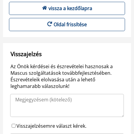
vissza a kezdőlapra
Oldal frissítése
Visszajelzés
Az Önök kérdései és észrevételei hasznosak a
Mascus szolgáltatások továbbfejlesztésében.
Észrevételeik elolvasása után a lehető
leghamarabb válaszolunk!
Visszajelzésemre választ kérek.