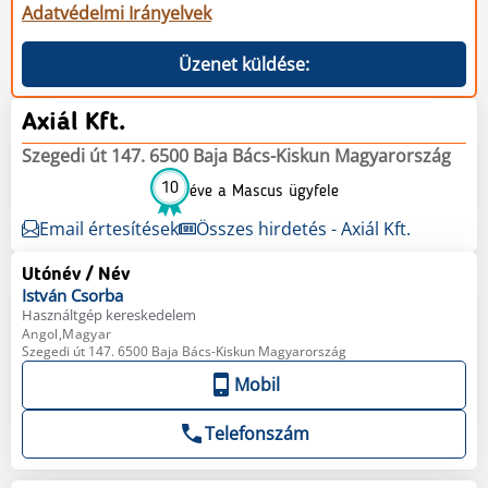
Adatvédelmi Irányelvek
Üzenet küldése:
Axiál Kft.
Szegedi út 147. 6500 Baja Bács-Kiskun Magyarország
10
éve a Mascus ügyfele
Email értesítések
Összes hirdetés - Axiál Kft.
Utónév / Név
István
Csorba
Használtgép kereskedelem
Angol,Magyar
Szegedi út 147. 6500 Baja Bács-Kiskun Magyarország
Mobil
Telefonszám