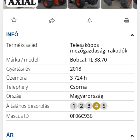
INFÓ
Termékcsalád
Teleszkópos
mezőgazdasági rakodók
Márka / modell
Bobcat TL 38.70
Gyártási év
2018
Üzemóra
3 724 h
Telephely
Csorna
Ország
Magyarország
Általános besorolás
1
2
3
4
5
Mascus ID
0F06C936
ÁR