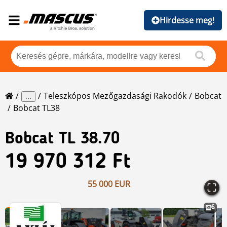
Hirdesse meg!
Teleszkópos Mezőgazdasági Rakodók
Bobcat
...
Bobcat TL38
Bobcat
TL 38.70
19 970 312 Ft
55 000 EUR
6