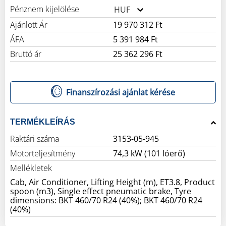
Pénznem kijelölése
HUF
Ajánlott Ár
19 970 312 Ft
ÁFA
5 391 984 Ft
Bruttó ár
25 362 296 Ft
Finanszírozási ajánlat kérése
TERMÉKLEÍRÁS
Raktári száma
3153-05-945
Motorteljesítmény
74,3 kW (101 lóerő)
Mellékletek
Cab, Air Conditioner, Lifting Height (m), ET3.8, Product
spoon (m3), Single effect pneumatic brake, Tyre
dimensions: BKT 460/70 R24 (40%); BKT 460/70 R24
(40%)