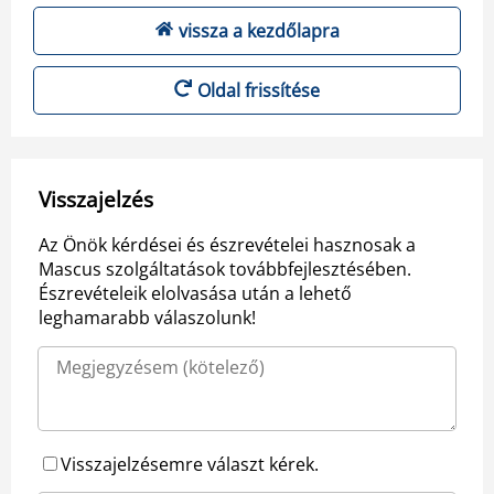
vissza a kezdőlapra
Oldal frissítése
Visszajelzés
Az Önök kérdései és észrevételei hasznosak a
Mascus szolgáltatások továbbfejlesztésében.
Észrevételeik elolvasása után a lehető
leghamarabb válaszolunk!
Visszajelzésemre választ kérek.