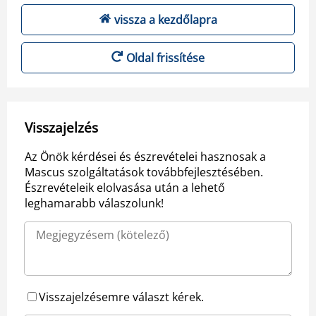
vissza a kezdőlapra
Oldal frissítése
Visszajelzés
Az Önök kérdései és észrevételei hasznosak a
Mascus szolgáltatások továbbfejlesztésében.
Észrevételeik elolvasása után a lehető
leghamarabb válaszolunk!
Visszajelzésemre választ kérek.