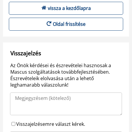
vissza a kezdőlapra
Oldal frissítése
Visszajelzés
Az Önök kérdései és észrevételei hasznosak a
Mascus szolgáltatások továbbfejlesztésében.
Észrevételeik elolvasása után a lehető
leghamarabb válaszolunk!
Visszajelzésemre választ kérek.