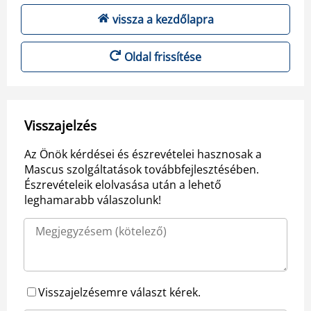
vissza a kezdőlapra
Oldal frissítése
Visszajelzés
Az Önök kérdései és észrevételei hasznosak a
Mascus szolgáltatások továbbfejlesztésében.
Észrevételeik elolvasása után a lehető
leghamarabb válaszolunk!
Visszajelzésemre választ kérek.