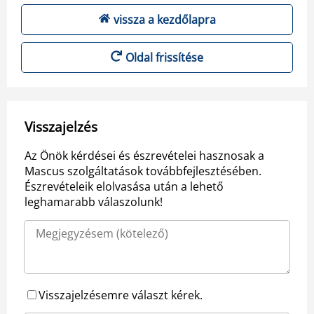
vissza a kezdőlapra
Oldal frissítése
Visszajelzés
Az Önök kérdései és észrevételei hasznosak a
Mascus szolgáltatások továbbfejlesztésében.
Észrevételeik elolvasása után a lehető
leghamarabb válaszolunk!
Visszajelzésemre választ kérek.