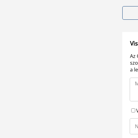
Vis
Az 
szo
a l