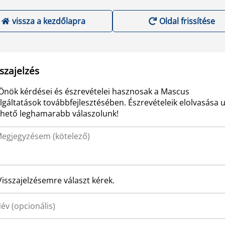
vissza a kezdőlapra
Oldal frissítése
szajelzés
Önök kérdései és észrevételei hasznosak a Mascus
lgáltatások továbbfejlesztésében. Észrevételeik elolvasása 
ehető leghamarabb válaszolunk!
Visszajelzésemre választ kérek.