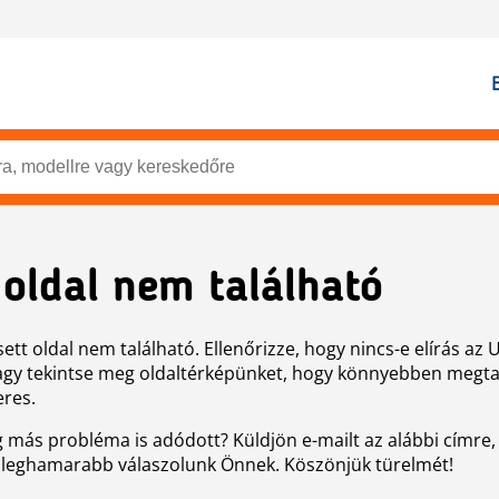
 oldal nem található
ett oldal nem található. Ellenőrizze, hogy nincs-e elírás az 
agy tekintse meg oldaltérképünket, hogy könnyebben megtal
eres.
g más probléma is adódott? Küldjön e-mailt az alábbi címre,
 leghamarabb válaszolunk Önnek. Köszönjük türelmét!