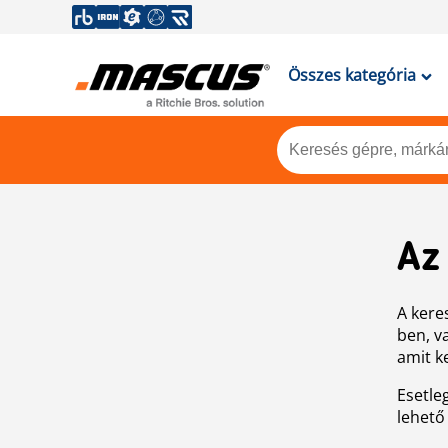
Összes kategória
Az
A keres
ben, v
amit k
Esetle
lehető