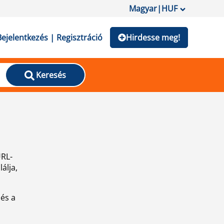
Magyar
|
HUF
Bejelentkezés | Regisztráció
Hirdesse meg!
Keresés
URL-
álja,
 és a