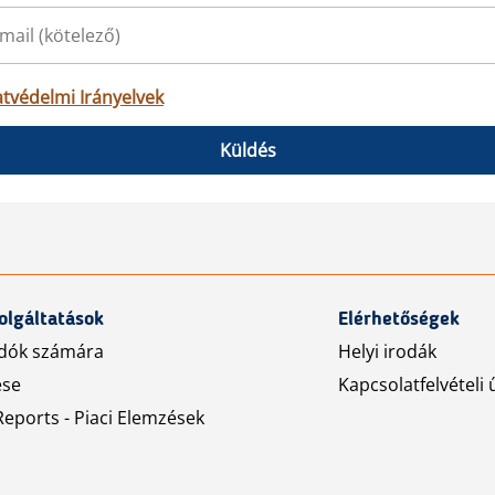
tvédelmi Irányelvek
Küldés
olgáltatások
Elérhetőségek
dók számára
Helyi irodák
ése
Kapcsolatfelvételi 
eports - Piaci Elemzések