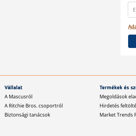
Ada
Vállalat
Termékek és sz
A Mascusról
Megoldások ela
A Ritchie Bros. csoportról
Hirdetés feltölt
Biztonsági tanácsok
Market Trends R