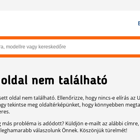
 oldal nem található
ett oldal nem található. Ellenőrizze, hogy nincs-e elírás az 
agy tekintse meg oldaltérképünket, hogy könnyebben megtal
eres.
g más probléma is adódott? Küldjön e-mailt az alábbi címre,
 leghamarabb válaszolunk Önnek. Köszönjük türelmét!