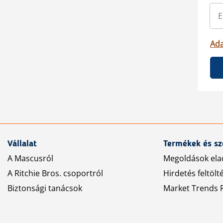
Ada
Vállalat
Termékek és sz
A Mascusról
Megoldások ela
A Ritchie Bros. csoportról
Hirdetés feltölt
Biztonsági tanácsok
Market Trends R