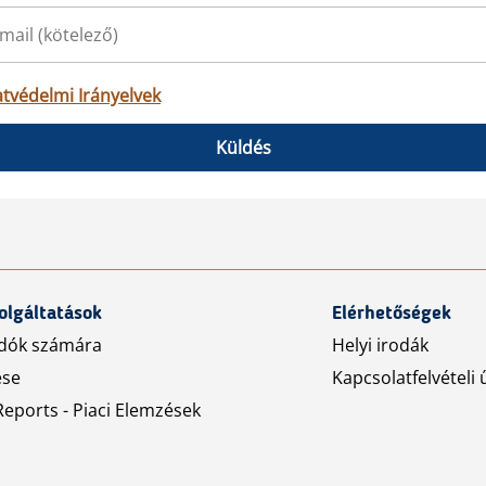
tvédelmi Irányelvek
Küldés
olgáltatások
Elérhetőségek
dók számára
Helyi irodák
ése
Kapcsolatfelvételi 
eports - Piaci Elemzések