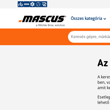
Összes kategória
Az
A keres
ben, v
amit k
Esetle
lehető