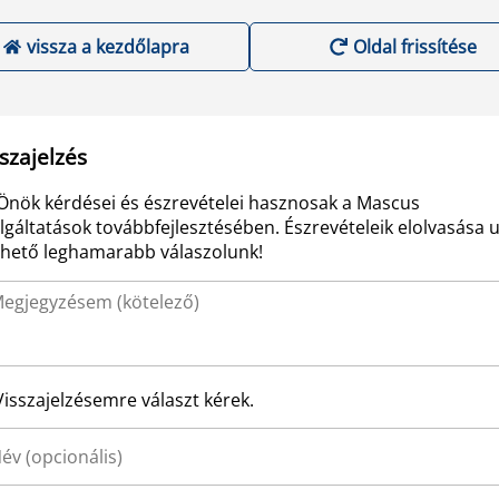
vissza a kezdőlapra
Oldal frissítése
szajelzés
Önök kérdései és észrevételei hasznosak a Mascus
lgáltatások továbbfejlesztésében. Észrevételeik elolvasása 
ehető leghamarabb válaszolunk!
Visszajelzésemre választ kérek.