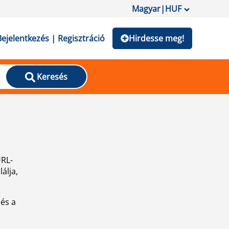
Magyar
|
HUF
Bejelentkezés | Regisztráció
Hirdesse meg!
Keresés
URL-
álja,
 és a