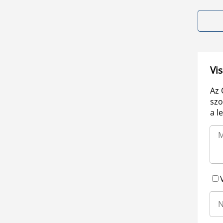
Vis
Az 
szo
a l