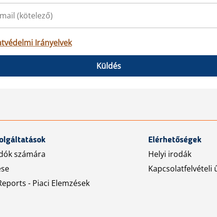
tvédelmi Irányelvek
Küldés
olgáltatások
Elérhetőségek
dók számára
Helyi irodák
ése
Kapcsolatfelvételi 
eports - Piaci Elemzések