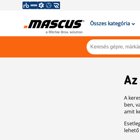
Összes kategória
Az
A keres
ben, v
amit k
Esetle
lehető