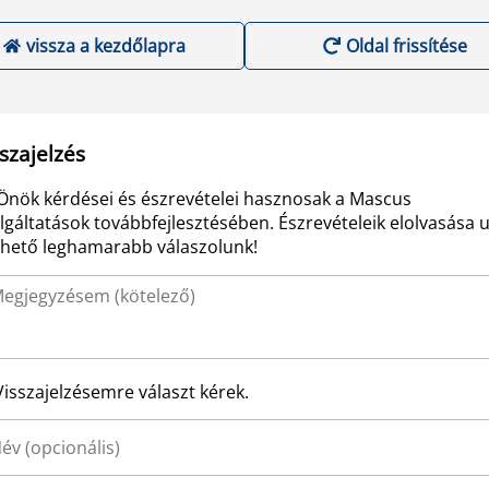
vissza a kezdőlapra
Oldal frissítése
szajelzés
Önök kérdései és észrevételei hasznosak a Mascus
lgáltatások továbbfejlesztésében. Észrevételeik elolvasása 
ehető leghamarabb válaszolunk!
Visszajelzésemre választ kérek.