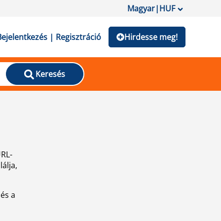
Magyar
|
HUF
Bejelentkezés | Regisztráció
Hirdesse meg!
Keresés
URL-
álja,
 és a