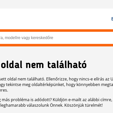
 oldal nem található
ett oldal nem található. Ellenőrizze, hogy nincs-e elírás az 
agy tekintse meg oldaltérképünket, hogy könnyebben megtal
eres.
g más probléma is adódott? Küldjön e-mailt az alábbi címre,
 leghamarabb válaszolunk Önnek. Köszönjük türelmét!