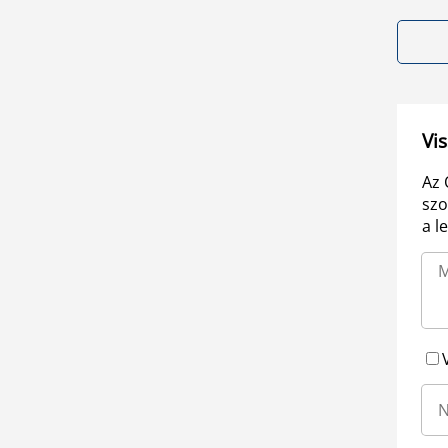
Vis
Az 
szo
a l