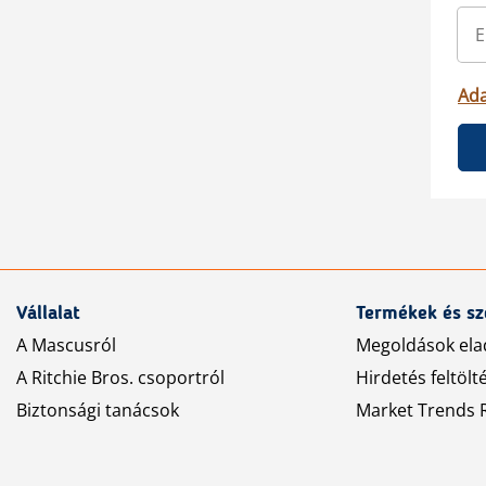
Ada
Vállalat
Termékek és sz
A Mascusról
Megoldások ela
A Ritchie Bros. csoportról
Hirdetés feltölt
Biztonsági tanácsok
Market Trends R