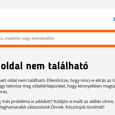
 oldal nem található
ett oldal nem található. Ellenőrizze, hogy nincs-e elírás az 
agy tekintse meg oldaltérképünket, hogy könnyebben megtal
eres.
g más probléma is adódott? Küldjön e-mailt az alábbi címre,
 leghamarabb válaszolunk Önnek. Köszönjük türelmét!