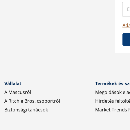
Ada
Vállalat
Termékek és sz
A Mascusról
Megoldások ela
A Ritchie Bros. csoportról
Hirdetés feltölt
Biztonsági tanácsok
Market Trends R