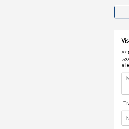
Vis
Az 
szo
a l