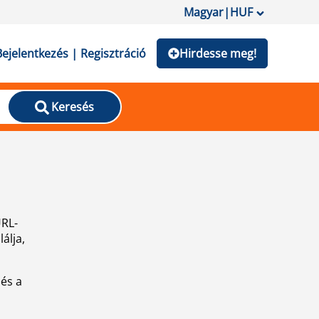
Magyar
|
HUF
Bejelentkezés | Regisztráció
Hirdesse meg!
Keresés
URL-
álja,
 és a