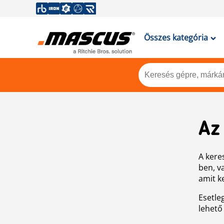
Összes kategória
Az
A keres
ben, v
amit k
Esetle
lehető