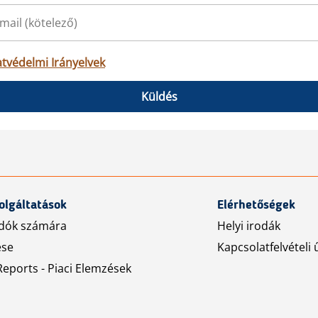
tvédelmi Irányelvek
Küldés
olgáltatások
Elérhetőségek
dók számára
Helyi irodák
ése
Kapcsolatfelvételi 
eports - Piaci Elemzések