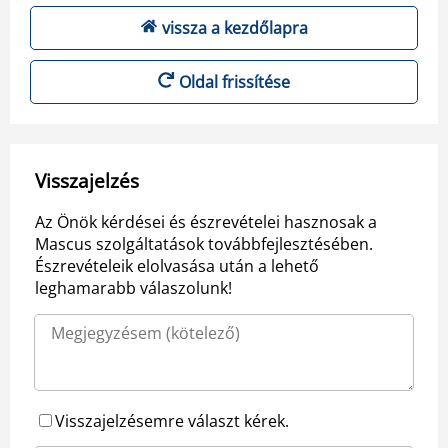
vissza a kezdőlapra
Oldal frissítése
Visszajelzés
Az Önök kérdései és észrevételei hasznosak a
Mascus szolgáltatások továbbfejlesztésében.
Észrevételeik elolvasása után a lehető
leghamarabb válaszolunk!
Visszajelzésemre választ kérek.