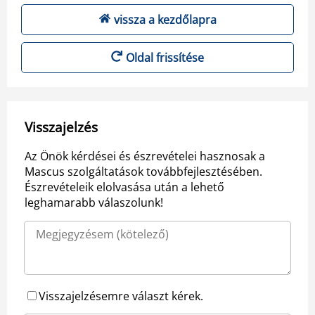
vissza a kezdőlapra
Oldal frissítése
Visszajelzés
Az Önök kérdései és észrevételei hasznosak a
Mascus szolgáltatások továbbfejlesztésében.
Észrevételeik elolvasása után a lehető
leghamarabb válaszolunk!
Visszajelzésemre választ kérek.