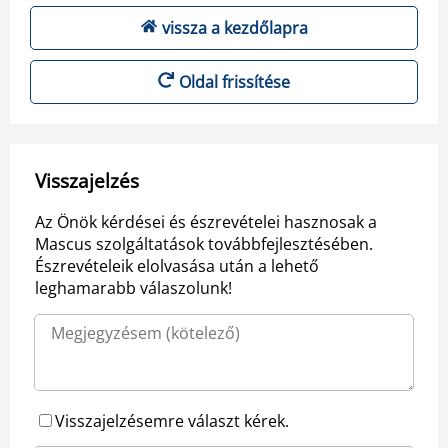
vissza a kezdőlapra
Oldal frissítése
Visszajelzés
Az Önök kérdései és észrevételei hasznosak a
Mascus szolgáltatások továbbfejlesztésében.
Észrevételeik elolvasása után a lehető
leghamarabb válaszolunk!
Visszajelzésemre választ kérek.