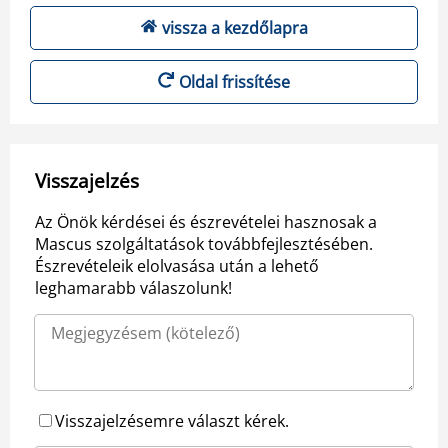
vissza a kezdőlapra
Oldal frissítése
Visszajelzés
Az Önök kérdései és észrevételei hasznosak a
Mascus szolgáltatások továbbfejlesztésében.
Észrevételeik elolvasása után a lehető
leghamarabb válaszolunk!
Visszajelzésemre választ kérek.