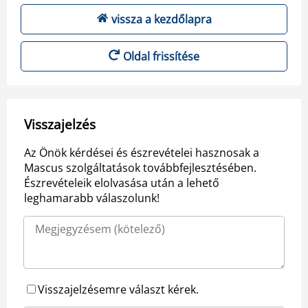
vissza a kezdőlapra
Oldal frissítése
Visszajelzés
Az Önök kérdései és észrevételei hasznosak a
Mascus szolgáltatások továbbfejlesztésében.
Észrevételeik elolvasása után a lehető
leghamarabb válaszolunk!
Visszajelzésemre választ kérek.