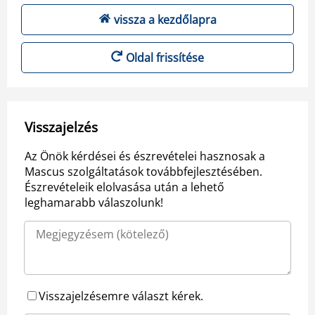
vissza a kezdőlapra
Oldal frissítése
Visszajelzés
Az Önök kérdései és észrevételei hasznosak a
Mascus szolgáltatások továbbfejlesztésében.
Észrevételeik elolvasása után a lehető
leghamarabb válaszolunk!
Visszajelzésemre választ kérek.