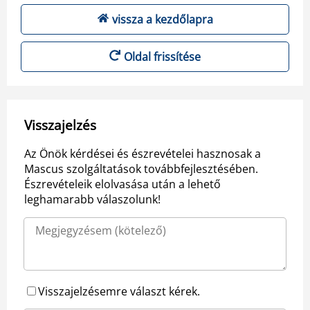
vissza a kezdőlapra
Oldal frissítése
Visszajelzés
Az Önök kérdései és észrevételei hasznosak a
Mascus szolgáltatások továbbfejlesztésében.
Észrevételeik elolvasása után a lehető
leghamarabb válaszolunk!
Visszajelzésemre választ kérek.