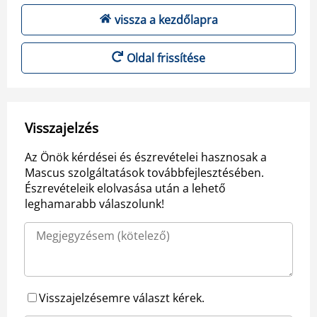
vissza a kezdőlapra
Oldal frissítése
Visszajelzés
Az Önök kérdései és észrevételei hasznosak a
Mascus szolgáltatások továbbfejlesztésében.
Észrevételeik elolvasása után a lehető
leghamarabb válaszolunk!
Visszajelzésemre választ kérek.