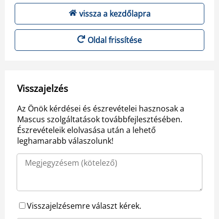
vissza a kezdőlapra
Oldal frissítése
Visszajelzés
Az Önök kérdései és észrevételei hasznosak a
Mascus szolgáltatások továbbfejlesztésében.
Észrevételeik elolvasása után a lehető
leghamarabb válaszolunk!
Visszajelzésemre választ kérek.