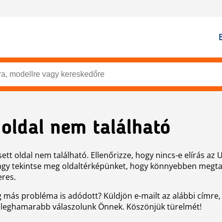
 oldal nem található
ett oldal nem található. Ellenőrizze, hogy nincs-e elírás az 
agy tekintse meg oldaltérképünket, hogy könnyebben megtal
eres.
g más probléma is adódott? Küldjön e-mailt az alábbi címre,
 leghamarabb válaszolunk Önnek. Köszönjük türelmét!