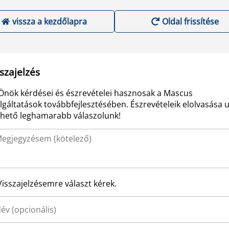
vissza a kezdőlapra
Oldal frissítése
szajelzés
Önök kérdései és észrevételei hasznosak a Mascus
lgáltatások továbbfejlesztésében. Észrevételeik elolvasása 
ehető leghamarabb válaszolunk!
Visszajelzésemre választ kérek.