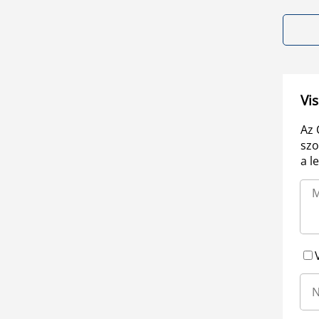
Vis
Az 
szo
a l