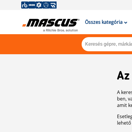
Összes kategória
Az
A keres
ben, v
amit k
Esetle
lehető