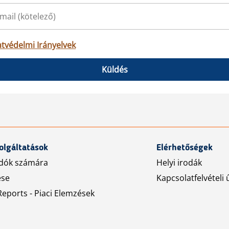
tvédelmi Irányelvek
Küldés
olgáltatások
Elérhetőségek
dók számára
Helyi irodák
ése
Kapcsolatfelvételi 
eports - Piaci Elemzések