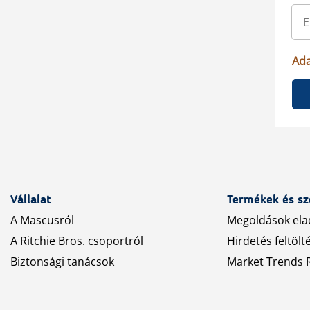
Ada
Vállalat
Termékek és sz
A Mascusról
Megoldások ela
A Ritchie Bros. csoportról
Hirdetés feltölt
Biztonsági tanácsok
Market Trends R