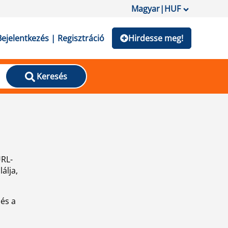
Magyar
|
HUF
Bejelentkezés | Regisztráció
Hirdesse meg!
Keresés
URL-
álja,
 és a