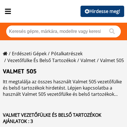
Hirdesse meg!
Erdészeti Gépek
Pótalkatrészek
Vezetőfülke És Belső Tartozékok
Valmet
Valmet 505
VALMET 505
Itt megtalálja az összes használt Valmet 505 vezetőfülke
és belső tartozékok hirdetést. Lépjen kapcsolatba a
használt Valmet 505 vezetőfülke és belső tartozékok
kereskedőjével. Részletes adatokért, klikkeljen a
fényképre, megjelenik a gép termékkártyája és az eladó
adatai.
VALMET VEZETŐFÜLKE ÉS BELSŐ TARTOZÉKOK
AJÁNLATOK : 3