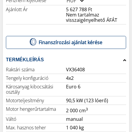
Pénznem kijelölése
HUF
Ajánlott Ár
5 627 788 Ft
Nem tartalmaz
visszaigényelhető ÁFÁT
Finanszírozási ajánlat kérése
TERMÉKLEÍRÁS
Raktári száma
VX36408
Tengely konfiguráció
4x2
Károsanyag kibocsátási
Euro 6
osztály
Motorteljesítmény
90,5 kW (123 lóerő)
Motor hengerűrtartalma
3
2 000 cm
Váltó
manual
Max. hasznos teher
1 040 kg