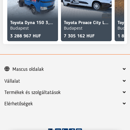
Toyota Dyna 150 3,0 D - Doka 3 sided Tipper
Toyota Proace City Long L2 Chłodnia/Izoterma Salon PL, Je
Budapest
Budapest
Budap
3 288 967 HUF
7 305 162 HUF
1 863
Mascus oldalak
Vállalat
Termékek és szolgáltatások
Elérhetőségek