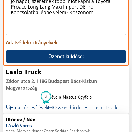
Adatvédelmi Irányelvek
Üzenet küldése:
Laslo Truck
Zádor utca 2. 1186 Budapest Bács-Kiskun
Magyarország
2
éve a Mascus ügyfele
Email értesítések
Összes hirdetés - Laslo Truck
Utónév / Név
László
Vörös
Angol,Magyar,Német,Orosz,Serbian,Szerbhorvát