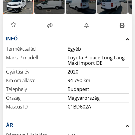
INFÓ
Termékcsalád
Egyéb
Márka / modell
Toyota Proace Long Lang
Maxi Import DE
Gyártási év
2020
Km óra állása:
94 790 km
Telephely
Budapest
Ország
Magyarország
Mascus ID
C1BD602A
ÁR