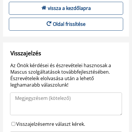
vissza a kezdőlapra
Oldal frissítése
Visszajelzés
Az Önök kérdései és észrevételei hasznosak a
Mascus szolgáltatások továbbfejlesztésében.
Észrevételeik elolvasása után a lehető
leghamarabb válaszolunk!
Visszajelzésemre választ kérek.