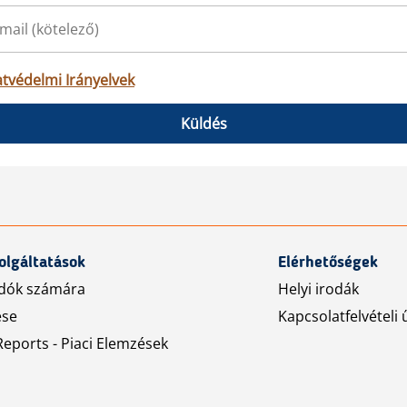
tvédelmi Irányelvek
Küldés
olgáltatások
Elérhetőségek
dók számára
Helyi irodák
ése
Kapcsolatfelvételi 
eports - Piaci Elemzések