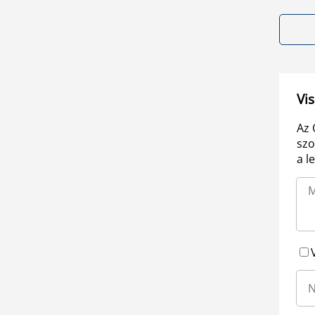
Vis
Az 
szo
a l