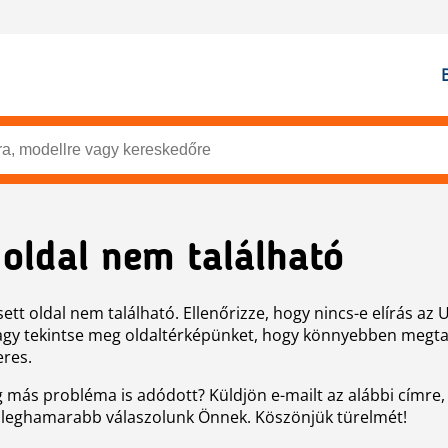
 oldal nem található
ett oldal nem található. Ellenőrizze, hogy nincs-e elírás az 
agy tekintse meg oldaltérképünket, hogy könnyebben megtal
eres.
g más probléma is adódott? Küldjön e-mailt az alábbi címre,
 leghamarabb válaszolunk Önnek. Köszönjük türelmét!