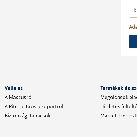
Ada
Vállalat
Termékek és sz
A Mascusról
Megoldások ela
A Ritchie Bros. csoportról
Hirdetés feltölt
Biztonsági tanácsok
Market Trends R