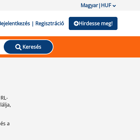
Magyar
|
HUF
Bejelentkezés | Regisztráció
Hirdesse meg!
Keresés
URL-
álja,
 és a