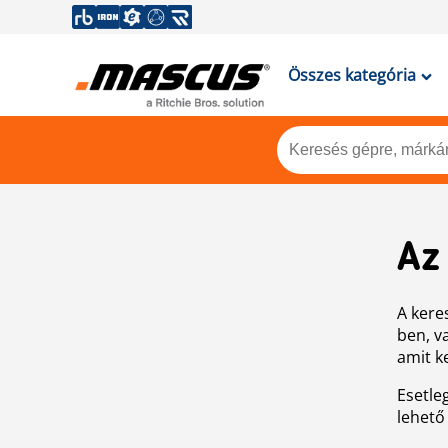
Összes kategória
Az
A keres
ben, v
amit k
Esetle
lehető