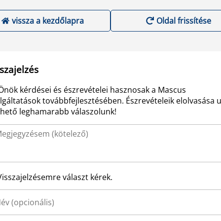
vissza a kezdőlapra
Oldal frissítése
szajelzés
Önök kérdései és észrevételei hasznosak a Mascus
lgáltatások továbbfejlesztésében. Észrevételeik elolvasása 
ehető leghamarabb válaszolunk!
Visszajelzésemre választ kérek.