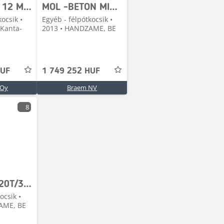
MOL Debuf 12 M3 mixeri
MOL -BETON MIXER/MALAXEUR/MISCHER 10M3
kocsik •
Egyéb - félpótkocsik •
 Kanta-
2013 • HANDZAME, BE
HUF
1 749 252 HUF
 Oy
Braem NV
8
MOL K85F/20T/37ST/2
ocsik •
AME, BE