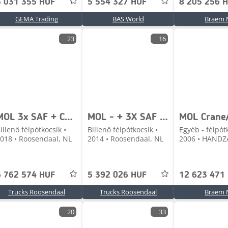
5 031 355 HUF
5 554 327 HUF
8 205 256 
GEMA Trading
BAS World
Braem 
23
16
MOL 3x SAF + CHASSIS STEEL + BOX ALUMINUM + DISK BRAKE
MOL - + 3X SAF AXLE+ 27CUB + 3X IN STOCK
illenő félpótkocsik •
Billenő félpótkocsik •
Egyéb - félpót
018 • Roosendaal, NL
2014 • Roosendaal, NL
2006 • HANDZ
6 762 574 HUF
5 392 026 HUF
12 623 471
Trucks Roosendaal
Trucks Roosendaal
Braem 
20
33