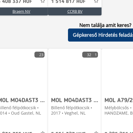
3 408 337 HUF
1 514 817 HUF
Braem NV
CCRB BV
Nem találja amit keres?
Gépkereső Hirdetés feladá
23
32
1
MOL MO4DAST3 3-Axle SAF - Tipper 30m³ - ALU/Steel - Di
MOL MO4DAST3 APK 04/27 ALU
illenő félpótkocsik •
Billenő félpótkocsik •
Mélybölcsős • 
014 • Oud Gastel, NL
2017 • Veghel, NL
HANDZAME, B