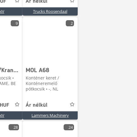
HUF
Ár nélkül
NV
Trucks Roosendaal
9
2
MOL Crane/Kran - PK 40001 EL - TOP !!
MOL A68
kocsik •
Konténer keret /
AME, BE
Konténeremelő
pótkocsik • -, NL
 HUF
Ár nélkül
NV
Lammers Machinery
28
24