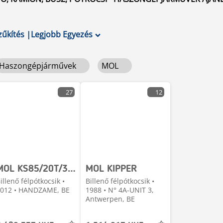
zűkítés
|
Legjobb Egyezés
Haszongépjárművek
MOL
27
12
MOL KS85/20T/37ST -HARDOX - HYDR. DEUR
MOL KIPPER
illenő félpótkocsik •
Billenő félpótkocsik •
012 • HANDZAME, BE
1988 • N° 4A-UNIT 3,
Antwerpen, BE