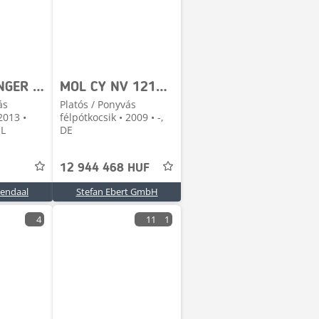
MOL PALFINGER PALFINGER 40001EL - 22 METER LENGTH + RE
MOL CY NV 1214/20T/37 Palfinger PK44002
ás
Platós / Ponyvás
2013 •
félpótkocsik • 2009 • -,
NL
DE
12 944 468 HUF
sendaal
Stefan Ebert GmbH
4
11
1