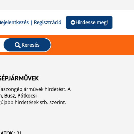
Bejelentkezés | Regisztráció
Hirdesse meg!
Keresés
NGÉPJÁRMŰVEK
Haszongépjárművek hirdetést. A
 Busz, Pótkocsi -
gújabb hirdetések stb. szerint.
ATOK : 21