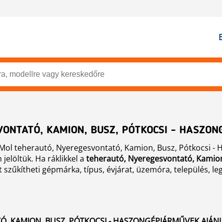
ONTATÓ, KAMION, BUSZ, PÓTKOCSI - HASZO
Mol teherautó, Nyeregesvontató, Kamion, Busz, Pótkocsi - 
jelöltük. Ha ráklikkel a
teherautó, Nyeregesvontató, Kamion,
t szűkítheti gépmárka, típus, évjárat, üzemóra, település, le
, KAMION, BUSZ, PÓTKOCSI - HASZONGÉPJÁRMŰVEK AJÁNL