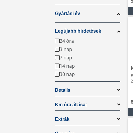
Gyártási év
Legújabb hirdetések
24 óra
3 nap
7 nap
14 nap
30 nap
B
2
Details
Km óra állása:
Extrák