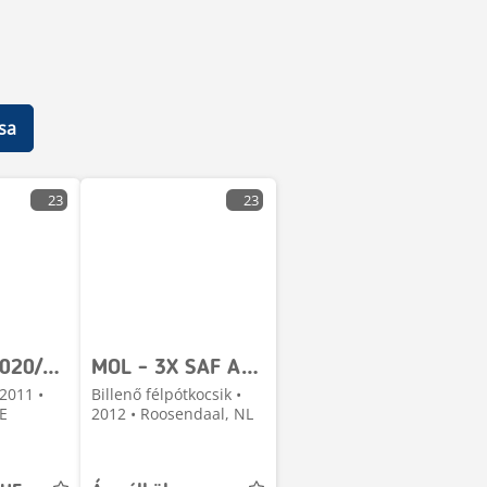
sa
23
23
MOL A79/2020/40/50 - 40 TON
MOL - 3X SAF AXLE + 2x IN STOCK + 27M3 HARDOX
2011 •
Billenő félpótkocsik •
E
2012 • Roosendaal, NL