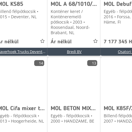
MOL KS85
MOL A 68/1010/20/1
illenő félpótkocsik •
Konténer keret /
Egyéb - félpót
015 • Deventer, NL
Konténeremelő
2016 • Forssa,
pótkocsik • 2003 •
Häme, FI
Roosendaal, Noord-
Brabant, NL
r nélkül
Ár nélkül
7 177 345 
Haverhoek Trucks Deventer
Bredi BV
Osatori
14
13
MOL Cifa mixer trailer 12 m3
MOL BETON MIXER/MALAXEUR/MISCHER 12M3+MOTOR/MOTEUR
gyéb - félpótkocsik •
Egyéb - félpótkocsik •
Billenő félpótk
013 • Hoogerheide, NL
2000 • HANDZAME, BE
2007 • HANDZ