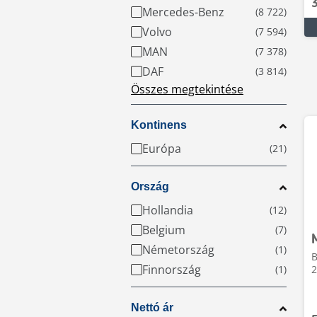
Mercedes-Benz
Volvo
MAN
DAF
Összes megtekintése
Kontinens
Európa
Ország
Hollandia
Belgium
Németország
B
Finnország
2
Nettó ár