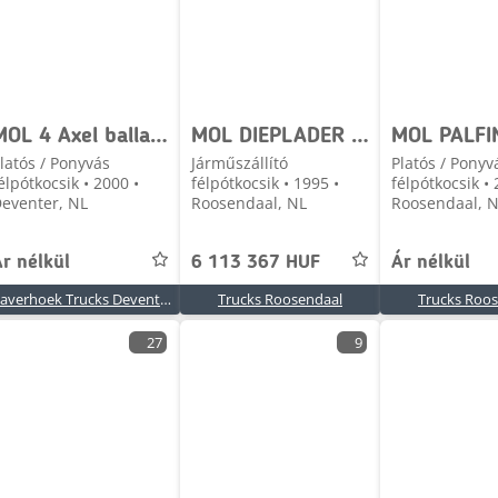
MOL 4 Axel ballast trailer
MOL DIEPLADER ramps + 3x axle + steering
latós / Ponyvás
Járműszállító
Platós / Ponyv
élpótkocsik • 2000 •
félpótkocsik • 1995 •
félpótkocsik • 
eventer, NL
Roosendaal, NL
Roosendaal, 
r nélkül
6 113 367 HUF
Ár nélkül
Haverhoek Trucks Deventer
Trucks Roosendaal
Trucks Roo
27
9