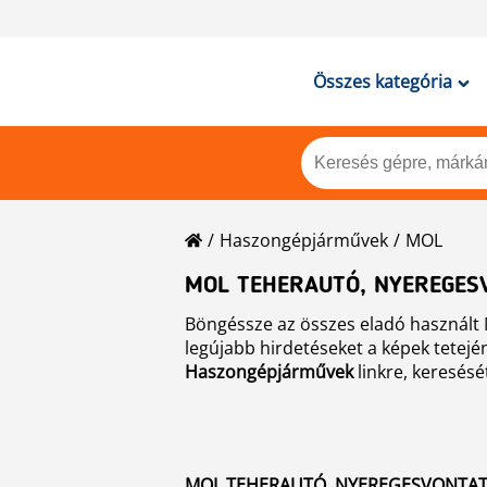
Összes kategória
Haszongépjárművek
MOL
MOL TEHERAUTÓ, NYEREGESV
Böngéssze az összes eladó használt 
legújabb hirdetéseket a képek tetején 
Haszongépjárművek
linkre, keresésé
MOL TEHERAUTÓ, NYEREGESVONTATÓ