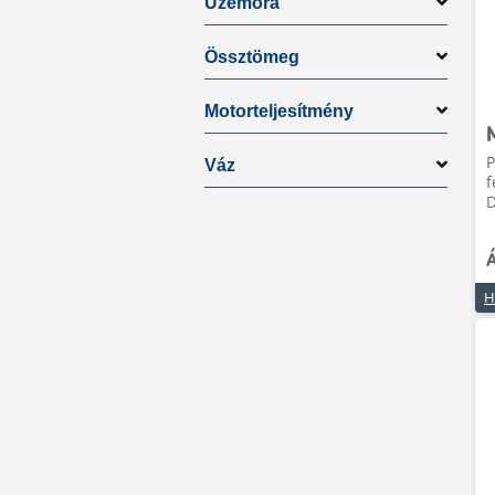
Üzemóra
Össztömeg
Motorteljesítmény
P
Váz
f
D
Á