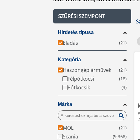
SZŰRÉSI SZEMPONT
S
Hirdetés típusa
Eladás
Kategória
Haszongépjárművek
Félpótkocsi
Pótkocsik
Márka
B
2
MOL
Scania