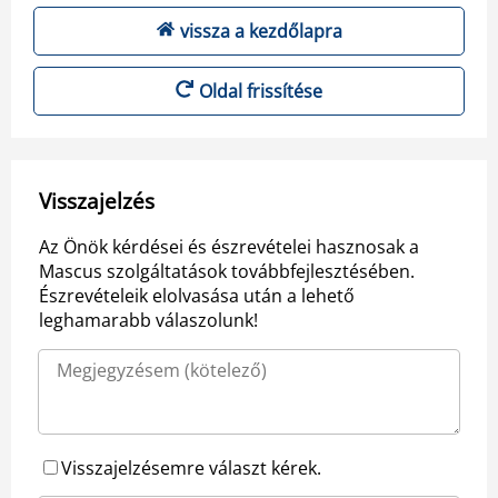
vissza a kezdőlapra
Oldal frissítése
Visszajelzés
Az Önök kérdései és észrevételei hasznosak a
Mascus szolgáltatások továbbfejlesztésében.
Észrevételeik elolvasása után a lehető
leghamarabb válaszolunk!
Visszajelzésemre választ kérek.