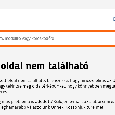
 oldal nem található
ett oldal nem található. Ellenőrizze, hogy nincs-e elírás az 
agy tekintse meg oldaltérképünket, hogy könnyebben megtal
eres.
g más probléma is adódott? Küldjön e-mailt az alábbi címre,
 leghamarabb válaszolunk Önnek. Köszönjük türelmét!