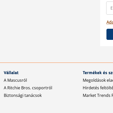
Ada
Vállalat
Termékek és sz
A Mascusról
Megoldások ela
A Ritchie Bros. csoportról
Hirdetés feltölt
Biztonsági tanácsok
Market Trends R