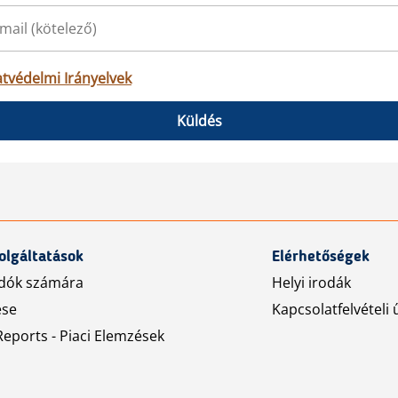
tvédelmi Irányelvek
Küldés
olgáltatások
Elérhetőségek
dók számára
Helyi irodák
ése
Kapcsolatfelvételi 
eports - Piaci Elemzések