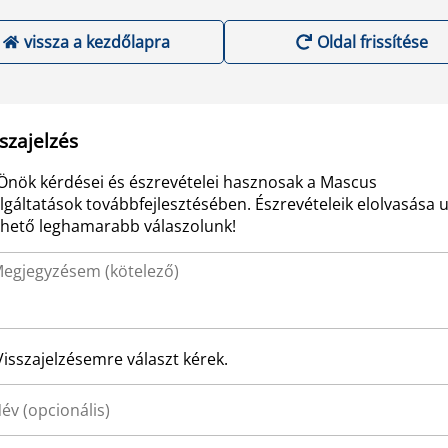
vissza a kezdőlapra
Oldal frissítése
szajelzés
Önök kérdései és észrevételei hasznosak a Mascus
lgáltatások továbbfejlesztésében. Észrevételeik elolvasása 
ehető leghamarabb válaszolunk!
Visszajelzésemre választ kérek.