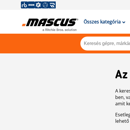
Összes kategória
Az
A keres
ben, v
amit k
Esetle
lehető