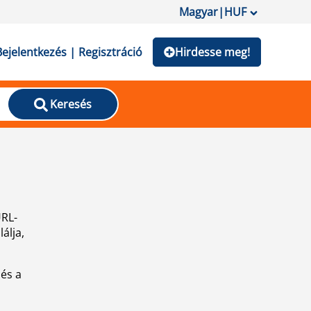
Magyar
|
HUF
Bejelentkezés | Regisztráció
Hirdesse meg!
Keresés
URL-
álja,
 és a