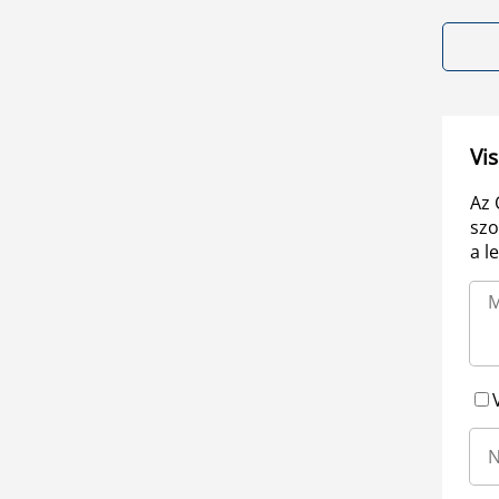
Vis
Az 
szo
a l