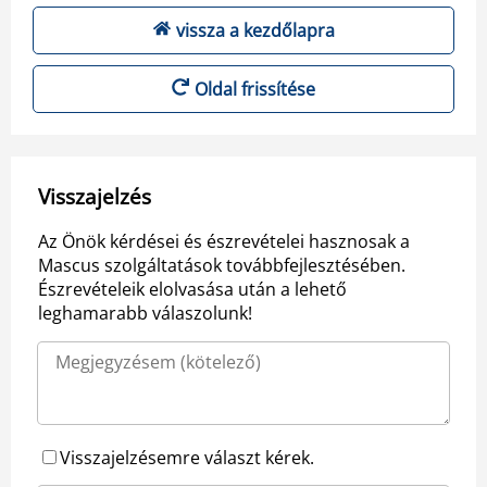
vissza a kezdőlapra
Oldal frissítése
Visszajelzés
Az Önök kérdései és észrevételei hasznosak a
Mascus szolgáltatások továbbfejlesztésében.
Észrevételeik elolvasása után a lehető
leghamarabb válaszolunk!
Visszajelzésemre választ kérek.