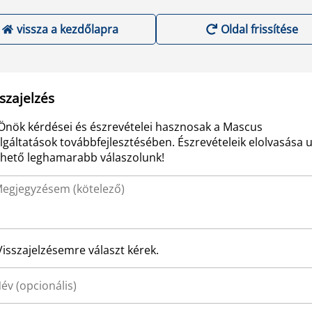
vissza a kezdőlapra
Oldal frissítése
szajelzés
Önök kérdései és észrevételei hasznosak a Mascus
lgáltatások továbbfejlesztésében. Észrevételeik elolvasása 
ehető leghamarabb válaszolunk!
Visszajelzésemre választ kérek.