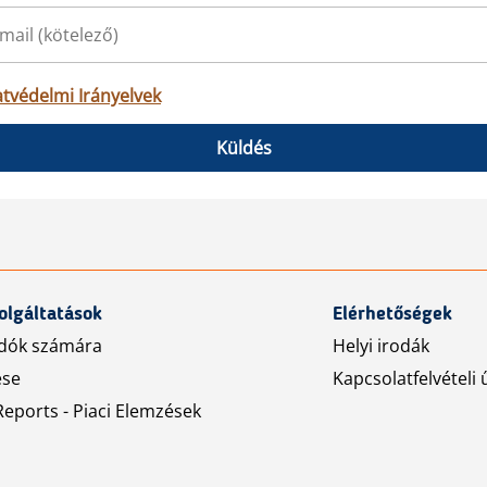
tvédelmi Irányelvek
Küldés
olgáltatások
Elérhetőségek
dók számára
Helyi irodák
ése
Kapcsolatfelvételi 
eports - Piaci Elemzések