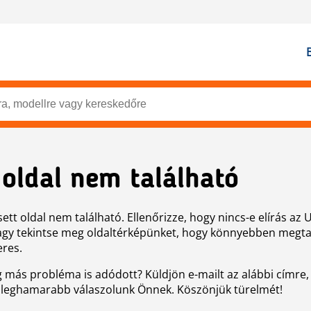
 oldal nem található
ett oldal nem található. Ellenőrizze, hogy nincs-e elírás az 
agy tekintse meg oldaltérképünket, hogy könnyebben megtal
eres.
g más probléma is adódott? Küldjön e-mailt az alábbi címre,
 leghamarabb válaszolunk Önnek. Köszönjük türelmét!