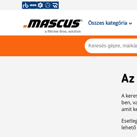
Összes kategória
Az
A keres
ben, v
amit k
Esetle
lehető