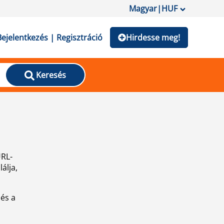
Magyar
|
HUF
Bejelentkezés | Regisztráció
Hirdesse meg!
Keresés
URL-
álja,
 és a