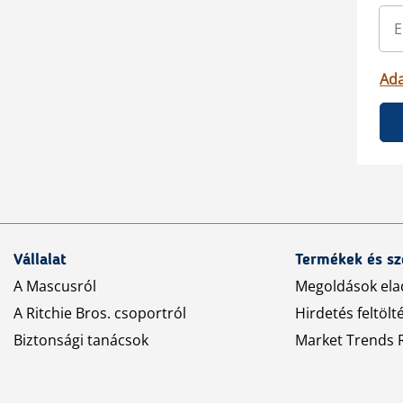
Ada
Vállalat
Termékek és sz
A Mascusról
Megoldások ela
A Ritchie Bros. csoportról
Hirdetés feltölt
Biztonsági tanácsok
Market Trends R