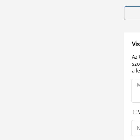
Vis
Az 
szo
a l