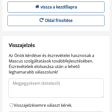
vissza a kezdőlapra
Oldal frissítése
Visszajelzés
Az Önök kérdései és észrevételei hasznosak a
Mascus szolgáltatások továbbfejlesztésében.
Észrevételeik elolvasása után a lehető
leghamarabb válaszolunk!
Visszajelzésemre választ kérek.